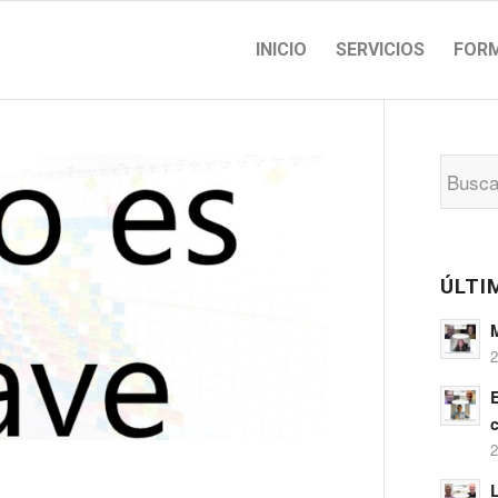
INICIO
SERVICIOS
FOR
ÚLTI
2
c
2