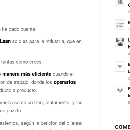
2
E
 ha dado cuenta.
1
L
solo es para la industria, que en
Lean
4
o tantas como crees.
de
cuando el
manera más eficiente
2
ión de trabajo, donde los
operarios
E
ducto a producto.
i
 avanza como un tren, lentamente, y los
9
 un puzzle.
asientos, según la petición del cliente:
COME