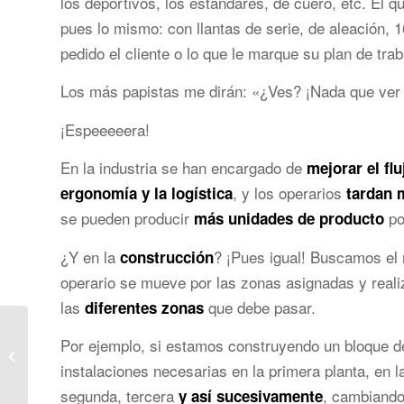
los deportivos, los estándares, de cuero, etc. El 
pues lo mismo: con llantas de serie, de aleación, 
pedido el cliente o lo que le marque su plan de trab
Los más papistas me dirán: «¿Ves? ¡Nada que ver 
¡Espeeeeera!
En la industria se han encargado de
mejorar el flu
, y los operarios
ergonomía y la logística
tardan 
se pueden producir
po
más unidades de producto
¿Y en la
? ¡Pues igual! Buscamos el 
construcción
operario se mueve por las zonas asignadas y reali
las
que debe pasar.
diferentes zonas
La importancia de la
Por ejemplo, si estamos construyendo un bloque de
planificación visual y el
uso de herramientas
instalaciones necesarias en la primera planta, en l
digitales,...
segunda, tercera
, cambiando
y así sucesivamente