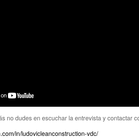
ás no dudes en escuchar la entrevista y contactar c
n.com/in/ludovicleanconstruction-vdc/